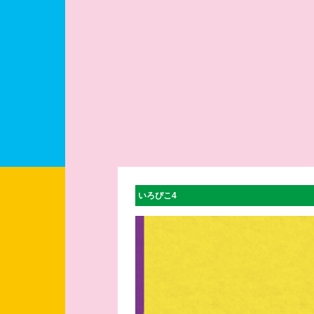
いろぴこ4