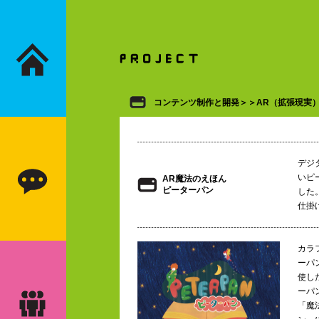
コンテンツ制作と開発＞＞AR（拡張現実
デジ
いピ
AR魔法のえほん
ピーターパン
した
仕掛
カラ
ーパ
使し
ーパ
「魔