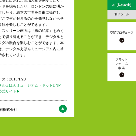
に映し出された登場人物を動かしたり，
ンドを鳴らしたり、ロンドンの街に明か
灯したり。絵本の世界を自由に操作し
どこで何が起きるのかを発見しながらそ
界観を楽しむことができます。
、スクリーン画面は「紙の絵本」をめく
とで切り替えることができ、デジタルと
ログの融合を楽しむことができます。本
は、デジタルえほんミュージアム内に常
示されています。
ス：2013/1/23
タルえほんミュージアム（ドットDNP
公式サイト▶
刷株式会社