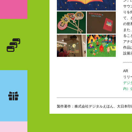
ン」
サウ
りを
て、
の世
また
るこ
アナ
作品
設展
AR
リリー
デジ
内）
製作著作：株式会社デジタルえほん、大日本印