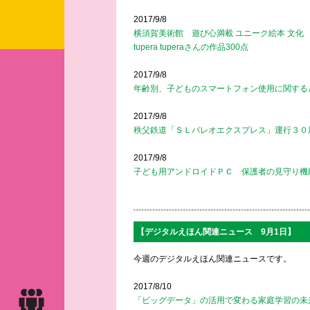
2017/9/8
横須賀美術館 遊び心満載 ユニーク絵本 文化
tupera tuperaさんの作品300点
2017/9/8
年齢別、子どものスマートフォン使用に関する
2017/9/8
秩父鉄道「ＳＬパレオエクスプレス」運行３０
2017/9/8
子ども用アンドロイドＰＣ 保護者の見守り機
【デジタルえほん関連ニュース 9月1日】
今週のデジタルえほん関連ニュースです。
2017/8/10
「ビッグデータ」の活用で変わる家庭学習の未