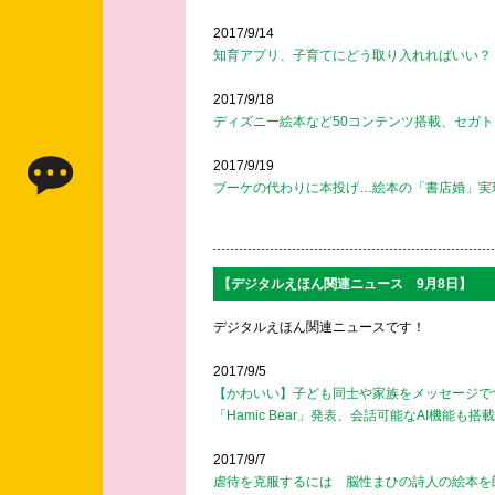
2017/9/14
知育アプリ、子育てにどう取り入れればいい？ 
2017/9/18
ディズニー絵本など50コンテンツ搭載、セガトイズ「
2017/9/19
ブーケの代わりに本投げ…絵本の「書店婚」実
【デジタルえほん関連ニュース 9月8日】
デジタルえほん関連ニュースです！
2017/9/5
【かわいい】子ども同士や家族をメッセージで
「Hamic Bear」発表、会話可能なAI機能も搭載
2017/9/7
虐待を克服するには 脳性まひの詩人の絵本を